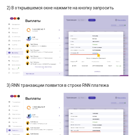
2) В открывшемся окне нажмите на кнопку запросить
3) RNN транзакции появится в строке RNN платежа