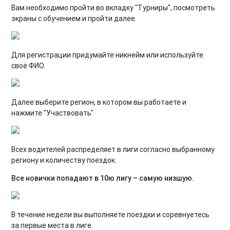
Вам необходимо пройти во вкладку "Турниры", посмотреть
экраны с обучением и пройти далее.
Для регистрации придумайте никнейм или используйте
своё ФИО.
Далее выберите регион, в котором вы работаете и
нажмите "Участвовать"
Всех водителей распределяет в лиги согласно выбранному
региону и количеству поездок.
Все новички попадают в 10ю лигу – самую низшую.
В течение недели вы выполняете поездки и соревнуетесь
за первые места в лиге.