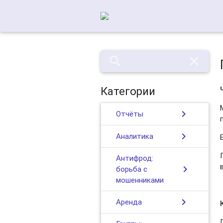
search
close
Категории
chevron_right
Отчёты
chevron_right
Аналитика
Антифрод:
chevron_right
борьба с
мошенниками
chevron_right
Аренда