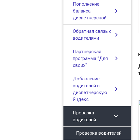
Пополнение
chevron_right
баланса
диспетчерской
Обратная связь с
chevron_right
водителями
Партнерская
chevron_right
программа "Для
своих"
Добавление
водителей в
chevron_right
диспетчерскую
Яндекс
Проверка
chevron_right
водителей
Проверка водителей