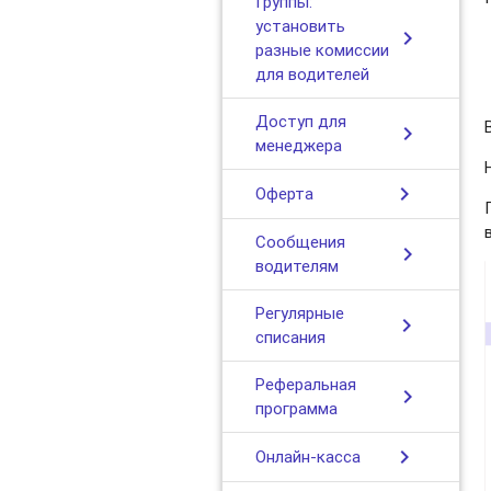
Группы:
установить
chevron_right
разные комиссии
для водителей
Доступ для
chevron_right
менеджера
chevron_right
Оферта
Сообщения
chevron_right
водителям
Регулярные
chevron_right
списания
Реферальная
chevron_right
программа
chevron_right
Онлайн-касса