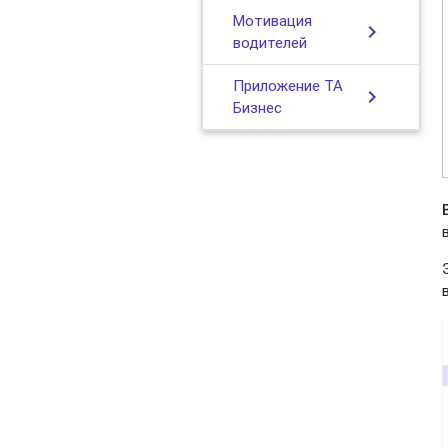
Мотивация
chevron_right
водителей
Приложение ТА
chevron_right
Бизнес