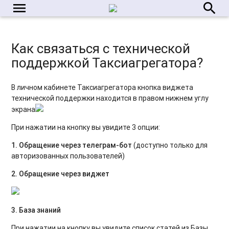
menu
search
Как связаться с технической
поддержкой Таксиагрегатора?
В личном кабинете Таксиагрегатора кнопка виджета
технической поддержки находится в правом нижнем углу
экрана
При нажатии на кнопку вы увидите 3 опции:
1. Обращение через телеграм-бот
(доступно только для
авторизованных пользователей)
2. Обращение через виджет
3. База знаний
При нажатии на кнопку вы увидите список статей из Базы