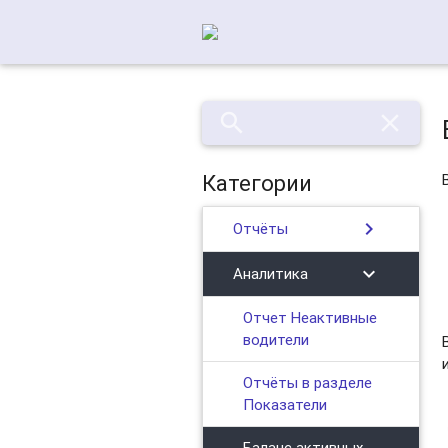
search
close
Категории
chevron_right
Отчёты
chevron_right
Аналитика
Отчет Неактивные
водители
Отчёты в разделе
Показатели
Баланс активных