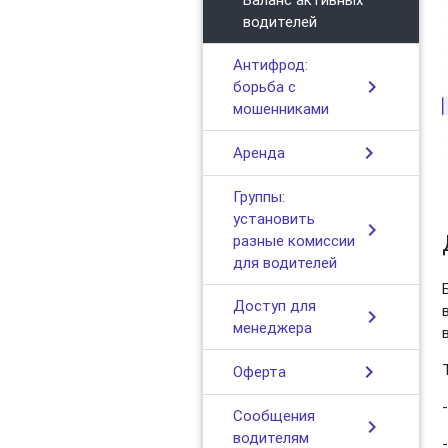
водителей
Антифрод:
chevron_right
борьба с
мошенниками
chevron_right
Аренда
Группы:
установить
chevron_right
разные комиссии
для водителей
Доступ для
chevron_right
менеджера
chevron_right
Оферта
Сообщения
chevron_right
водителям