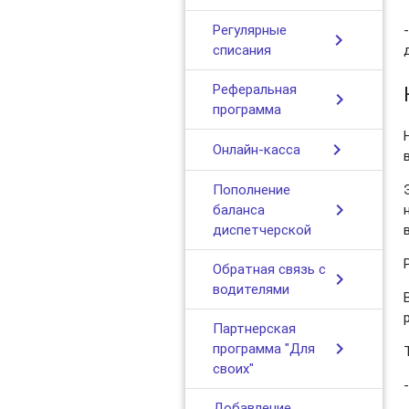
Регулярные
chevron_right
списания
Реферальная
chevron_right
программа
chevron_right
Онлайн-касса
Пополнение
chevron_right
баланса
диспетчерской
Обратная связь с
chevron_right
водителями
Партнерская
chevron_right
программа "Для
своих"
Добавление