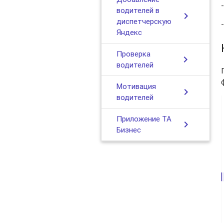
водителей в
chevron_right
диспетчерскую
Яндекс
Проверка
chevron_right
водителей
Мотивация
chevron_right
водителей
Приложение ТА
chevron_right
Бизнес