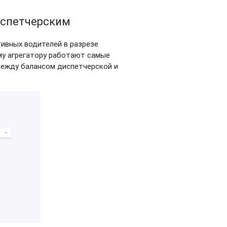
испетчерским
ивных водителей в разрезе
му агрегатору работают самые
 между балансом диспетчерской и